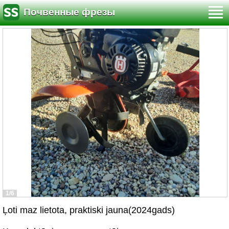
Почвенные фрезы
1/6
Ļoti maz lietota, praktiski jauna(2024gads)