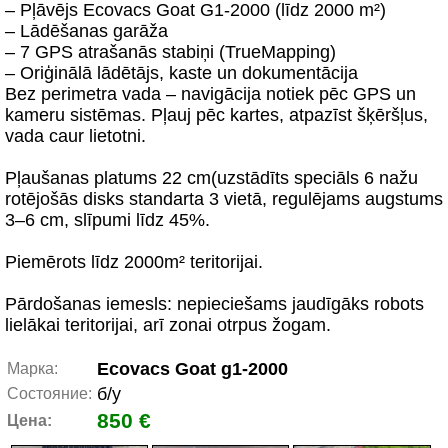
– Pļāvējs Ecovacs Goat G1-2000 (līdz 2000 m²)
– Lādēšanas garāža
– 7 GPS atrašanās stabiņi (TrueMapping)
– Oriģinālā lādētājs, kaste un dokumentācija
Bez perimetra vada – navigācija notiek pēc GPS un
kameru sistēmas. Pļauj pēc kartes, atpazīst šķēršļus,
vada caur lietotni.
Pļaušanas platums 22 cm(uzstādīts speciāls 6 nažu
rotējošās disks standarta 3 vietā, regulējams augstums
3–6 cm, slīpumi līdz 45%.
Piemērots līdz 2000m² teritorijai.
Pārdošanas iemesls: nepieciešams jaudīgāks robots
lielākai teritorijai, arī zonai otrpus žogam.
Ecovacs Goat g1-2000
Марка:
б/у
Состояние:
850 €
Цена: