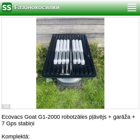
Газонокосилки
1/4
Ecovacs Goat G1-2000 robotzāles pļāvējs + garāža +
7 Gps stabiņi
Komplektā: