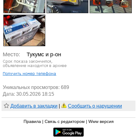
Место:
Тукумс и р-он
Уникальных просмотров:
689
Дата: 30.05.2026 18:15
Добавить в закладки
|
Сообщить о нарушении
Правила
|
Связь с редактором
|
Www версия