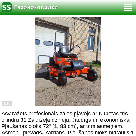
Газонокосилки
1/10
Asv ražots profesionāls zāles pļāvējs ar Kubotas trīs
cilindru 31 Zs dīzeļa dzinēju. Jaudīgs un ekonomisks.
Pļaušanas bloks 72" (1, 83 cm), ar trim asmeņiem.
Asmeņu pievads- kardāns. Pļaušanas bloks hidrauliski