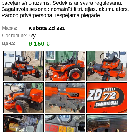
paceļams/nolaižams. Sēdeklis ar svara regulēšanu.
Sagatavots sezonai: nomainīti filtri, eļļas, akumulators.
Pārdod privātpersona. Iespējama piegāde.
Kubota Zd 331
Марка:
б/у
Состояние:
9 150 €
Цена: