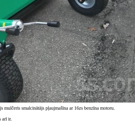
js mulčeris smalcinātājs pļaujmašīna ar 16zs benzīna motoru.
arī ir.