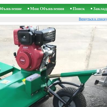
Объявление
Мои Объявления
Поиск
Заклад
Вернуться к списк