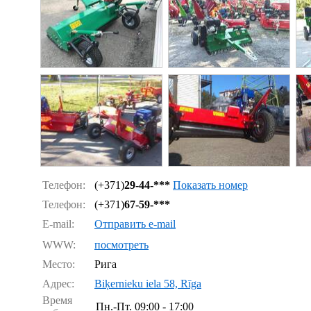
Телефон:
(+371)
29-44-***
Показать номер
Телефон:
(+371)
67-59-***
E-mail:
Отправить e-mail
WWW:
посмотреть
Место:
Рига
Адрес:
Biķernieku iela 58, Rīga
Время
Пн.-Пт.
09:00 - 17:00