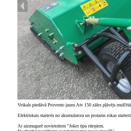
Veikals piedāvā Provento jauns Atv 150 zāles pļāvējs mulčētā
Elektriskais starteris no akumulatora un protams rokas starteris 
Ar aizmugurē novietotiem "Joker tipa riteņiem.