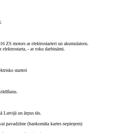
.
16 ZS motors ar elektrostarteri un akumulatoru.
elektrostarta, - ar roku darbināmi.
ktrisko starteri
rādīšanu.
 Latvijā un ārpus tās.
s vai pavadzīme (bankomāta kartes nepieņem)