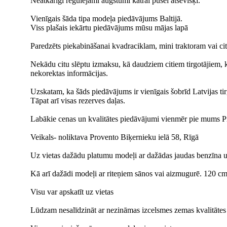
Neatkarīgi regulējami augstumi katrai pusei atsevišķi.
Vienīgais šāda tipa modeļa piedāvājums Baltijā.
Viss plašais iekārtu piedāvājums mūsu mājas lapā
Paredzēts piekabināšanai kvadraciklam, mini traktoram vai citai
Nekādu citu slēptu izmaksu, kā daudziem citiem tirgotājiem, 
nekorektas informācijas.
Uzskatam, ka šāds piedāvājums ir vienīgais šobrīd Latvijas tir
Tāpat arī visas rezerves daļas.
Labākie cenas un kvalitātes piedāvājumi vienmēr pie mums P
Veikals- noliktava Provento Biķernieku ielā 58, Rīgā
Uz vietas dažādu platumu modeļi ar dažādas jaudas benzīna u
Kā arī dažādi modeļi ar riteņiem sānos vai aizmugurē. 120 c
Visu var apskatīt uz vietas
Lūdzam nesalīdzināt ar nezināmas izcelsmes zemas kvalitātes