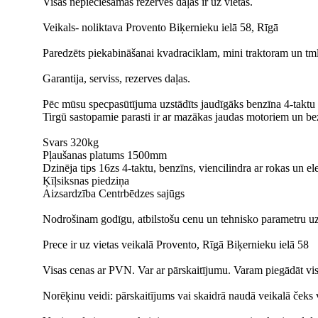
Visas nepieciešamās rezerves daļas ir uz vietas.
Veikals- noliktava Provento Biķernieku ielā 58, Rīgā
Paredzēts piekabināšanai kvadraciklam, mini traktoram un tml
Garantija, serviss, rezerves daļas.
Pēc mūsu specpasūtījuma uzstādīts jaudīgāks benzīna 4-taktu 
Tirgū sastopamie parasti ir ar mazākas jaudas motoriem un bez 
Svars 320kg
Pļaušanas platums 1500mm
Dzinēja tips 16zs 4-taktu, benzīns, viencilindra ar rokas un ele
Ķīļsiksnas piedziņa
Aizsardzība Centrbēdzes sajūgs
Nodrošinam godīgu, atbilstošu cenu un tehnisko parametru uz
Prece ir uz vietas veikalā Provento, Rīgā Biķernieku ielā 58
Visas cenas ar PVN. Var ar pārskaitījumu. Varam piegādāt visā
Norēķinu veidi: pārskaitījums vai skaidrā naudā veikalā ček