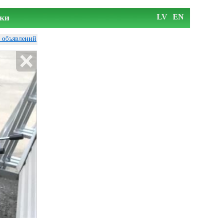
ки
LV
EN
у объявлений