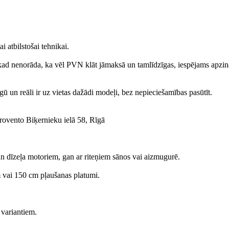
 atbilstošai tehnikai.
kad nenorāda, ka vēl PVN klāt jāmaksā un tamlīdzīgas, iespējams apzin
gū un reāli ir uz vietas dažādi modeļi, bez nepieciešamības pasūtīt.
rovento Biķernieku ielā 58, Rīgā
n dīzeļa motoriem, gan ar riteņiem sānos vai aizmugurē.
m vai 150 cm pļaušanas platumi.
 variantiem.