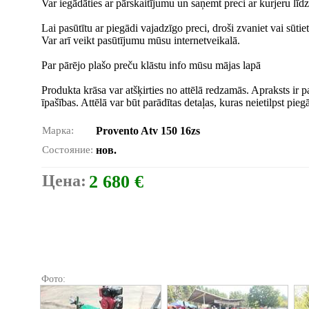
Var iegādāties ar pārskaitījumu un saņemt preci ar kurjeru līd
Lai pasūtītu ar piegādi vajadzīgo preci, droši zvaniet vai sūtiet
Var arī veikt pasūtījumu mūsu internetveikalā.
Par pārējo plašo preču klāstu info mūsu mājas lapā
Produkta krāsa var atšķirties no attēlā redzamās. Apraksts ir 
īpašības. Attēlā var būt parādītas detaļas, kuras neietilpst pi
Марка:
Provento Atv 150 16zs
Состояние:
нов.
Цена:
2 680 €
Фото: