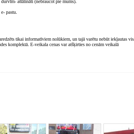
z durvīm- attālināti (nebraucot pie mums).
 e- pastu.
paredzēts tikai informatīviem nolūkiem, un tajā varētu nebūt iekļautas vi
egādes komplektā. E-veikala cenas var atšķirties no cenām veikalā