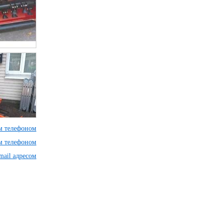
им телефоном
им телефоном
mail адресом