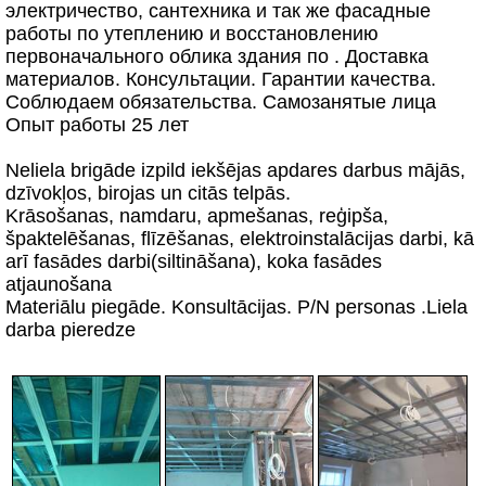
электричество, сантехника и так же фасадные
работы по утеплению и восстановлению
первоначального облика здания по . Доставка
материалов. Консультации. Гарантии качества.
Соблюдаем обязательства. Самозанятые лица
Опыт работы 25 лет
Neliela brigāde izpild iekšējas apdares darbus mājās,
dzīvokļos, birojas un citās telpās.
Krāsošanas, namdaru, apmešanas, reģipša,
špaktelēšanas, flīzēšanas, elektroinstalācijas darbi, kā
arī fasādes darbi(siltināšana), koka fasādes
atjaunošana
Materiālu piegāde. Konsultācijas. P/N personas .Liela
darba pieredze