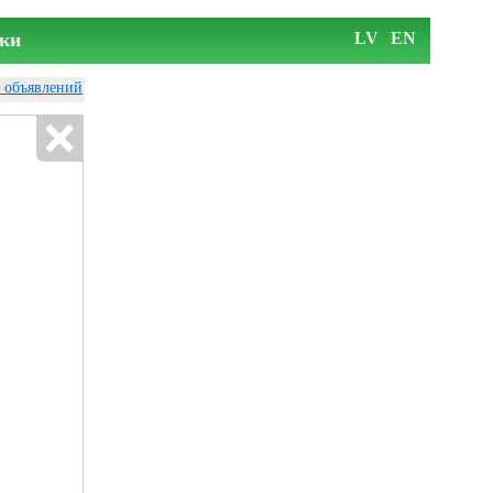
ки
LV
EN
у объявлений