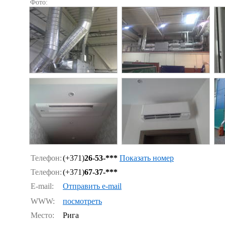
Фото:
Телефон:
(+371)
26-53-***
Показать номер
Телефон:
(+371)
67-37-***
E-mail:
Отправить e-mail
WWW:
посмотреть
Место:
Рига