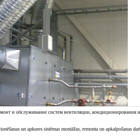
монт и обслуживание систем вентиляции, кондиционирования 
icionēšanas un apkures sistēmas montāžas, remonta un apkalpošanas dar