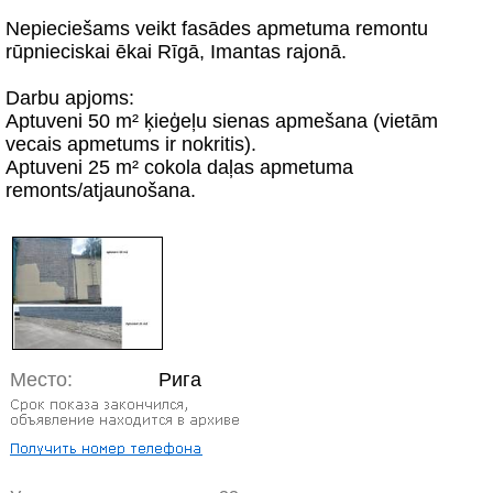
Nepieciešams veikt fasādes apmetuma remontu
rūpnieciskai ēkai Rīgā, Imantas rajonā.
Darbu apjoms:
Aptuveni 50 m² ķieģeļu sienas apmešana (vietām
vecais apmetums ir nokritis).
Aptuveni 25 m² cokola daļas apmetuma
remonts/atjaunošana.
Место:
Рига