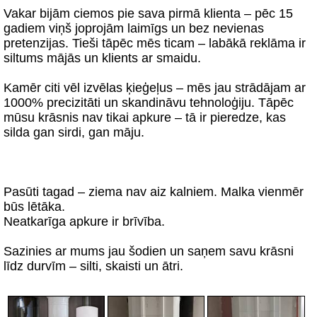
Vakar bijām ciemos pie sava pirmā klienta – pēc 15
gadiem viņš joprojām laimīgs un bez nevienas
pretenzijas. Tieši tāpēc mēs ticam – labākā reklāma ir
siltums mājās un klients ar smaidu.
Kamēr citi vēl izvēlas ķieģeļus – mēs jau strādājam ar
1000% precizitāti un skandināvu tehnoloģiju. Tāpēc
mūsu krāsnis nav tikai apkure – tā ir pieredze, kas
silda gan sirdi, gan māju.
Pasūti tagad – ziema nav aiz kalniem. Malka vienmēr
būs lētāka.
Neatkarīga apkure ir brīvība.
Sazinies ar mums jau šodien un saņem savu krāsni
līdz durvīm – silti, skaisti un ātri.