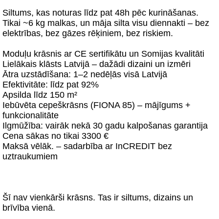
Siltums, kas noturas līdz pat 48h pēc kurināšanas.
Tikai ~6 kg malkas, un māja silta visu diennakti – bez
elektrības, bez gāzes rēķiniem, bez riskiem.
Moduļu krāsnis ar CE sertifikātu un Somijas kvalitāti
Lielākais klāsts Latvijā – dažādi dizaini un izmēri
Ātra uzstādīšana: 1–2 nedēļās visā Latvijā
Efektivitāte: līdz pat 92%
Apsilda līdz 150 m²
Iebūvēta cepeškrāsns (FIONA 85) – mājīgums +
funkcionalitāte
Ilgmūžība: vairāk nekā 30 gadu kalpošanas garantija
Cena sākas no tikai 3300 €
Maksā vēlāk. – sadarbība ar InCREDIT bez
uztraukumiem
Šī nav vienkārši krāsns. Tas ir siltums, dizains un
brīvība vienā.