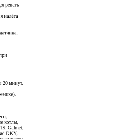
догревать
я налёта
датчика,
 при
и 20 минут.
 мешке).
eco,
ие котлы,
IS, Galmet,
mrad DKY,
практически