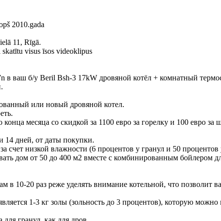
kopš 2010.gada
elā 11, Rīgā.
skatītu visus īsos videoklipus
 p7n в ваш б/у Beril Bsh-3 17kW дровяной котёл + комнатный термо
.
зованный или новый дровяной котел.
еть.
 конца месяца со скидкой за 1100 евро за горелку и 100 евро за 
и 14 дней, от даты покупки.
за счет низкой влажности (6 процентов у гранул и 50 процентов 
ивать дом от 50 до 400 м2 вместе с комбинированным бойлером д
вам в 10-20 раз реже уделять внимание котельной, что позволит 
является 1-3 кг золы (зольность до 3 процентов), которую можно
 для гранул, как для дров.