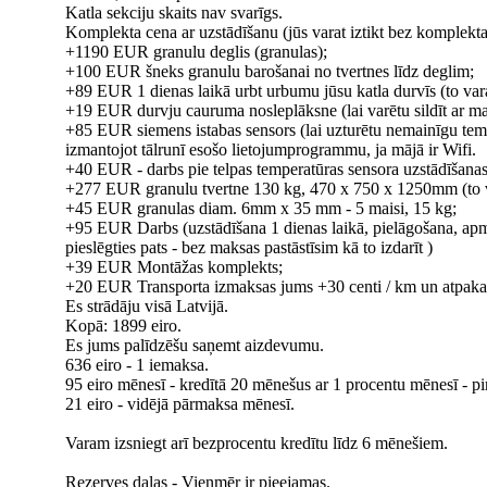
Katla sekciju skaits nav svarīgs.
Komplekta cena ar uzstādīšanu (jūs varat iztikt bez komplekta
+1190 EUR granulu deglis (granulas);
+100 EUR šneks granulu barošanai no tvertnes līdz deglim;
+89 EUR 1 dienas laikā urbt urbumu jūsu katla durvīs (to vara
+19 EUR durvju cauruma nosleplāksne (lai varētu sildīt ar mal
+85 EUR siemens istabas sensors (lai uzturētu nemainīgu tem
izmantojot tālrunī esošo lietojumprogrammu, ja mājā ir Wifi.
+40 EUR - darbs pie telpas temperatūras sensora uzstādīšanas
+277 EUR granulu tvertne 130 kg, 470 x 750 x 1250mm (to var
+45 EUR granulas diam. 6mm x 35 mm - 5 maisi, 15 kg;
+95 EUR Darbs (uzstādīšana 1 dienas laikā, pielāgošana, apmāc
pieslēgties pats - bez maksas pastāstīsim kā to izdarīt )
+39 EUR Montāžas komplekts;
+20 EUR Transporta izmaksas jums +30 centi / km un atpaka
Es strādāju visā Latvijā.
Kopā: 1899 eiro.
Es jums palīdzēšu saņemt aizdevumu.
636 eiro - 1 iemaksa.
95 eiro mēnesī - kredītā 20 mēnešus ar 1 procentu mēnesī - p
21 eiro - vidējā pārmaksa mēnesī.
Varam izsniegt arī bezprocentu kredītu līdz 6 mēnešiem.
Rezerves daļas - Vienmēr ir pieejamas.