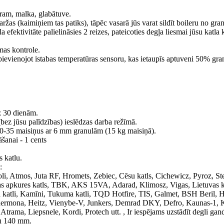
ram, malka, glabātuve.
žas (kaimiņiem tas patiks), tāpēc vasarā jūs varat sildīt boileru no gra
 efektivitāte palielināsies 2 reizes, pateicoties degļa liesmai jūsu katla 
mas kontrole.
evienojot istabas temperatūras sensoru, kas ietaupīs aptuveni 50% gra
z 30 dienām.
bez jūsu palīdzības) ieslēdzas darba režīmā.
 30-35 maisiņus ar 6 mm granulām (15 kg maisiņā).
šanai - 1 cents
 katlu.
:
li, Atmos, Juta RF, Hromets, Zebiec, Cēsu katls, Cichewicz, Pyroz, St
s apkures katls, TBK, AKS 15VA, Adarad, Klimosz, Vigas, Lietuvas ka
uda katli, Kamīni, Tukuma katli, TQD Hotfire, TIS, Galmet, BSH Beril, 
Thermona, Heitz, Vienybe-V, Junkers, Demrad DKY, Defro, Kaunas-1, 
a, Liepsnele, Kordi, Protech utt. , Ir iespējams uzstādīt degli gand
ru 140 mm.