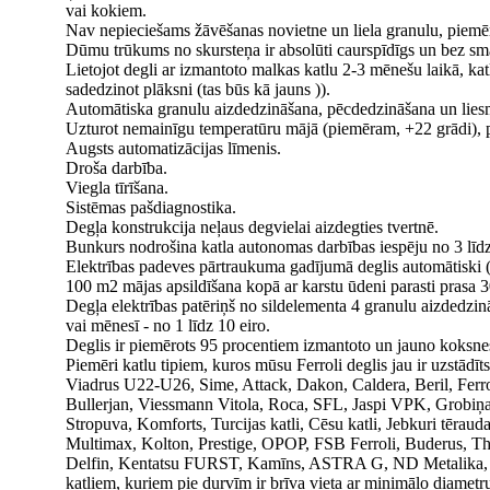
vai kokiem.
Nav nepieciešams žāvēšanas novietne un liela granulu, piemē
Dūmu trūkums no skursteņa ir absolūti caurspīdīgs un bez smar
Lietojot degli ar izmantoto malkas katlu 2-3 mēnešu laikā, katla
sadedzinot plāksni (tas būs kā jauns )).
Automātiska granulu aizdedzināšana, pēcdedzināšana un lies
Uzturot nemainīgu temperatūru mājā (piemēram, +22 grādi), pi
Augsts automatizācijas līmenis.
Droša darbība.
Viegla tīrīšana.
Sistēmas pašdiagnostika.
Degļa konstrukcija neļaus degvielai aizdegties tvertnē.
Bunkurs nodrošina katla autonomas darbības iespēju no 3 līd
Elektrības padeves pārtraukuma gadījumā deglis automātiski (
100 m2 mājas apsildīšana kopā ar karstu ūdeni parasti prasa
Degļa elektrības patēriņš no sildelementa 4 granulu aizdedzinā
vai mēnesī - no 1 līdz 10 eiro.
Deglis ir piemērots 95 procentiem izmantoto un jauno koksnes
Piemēri katlu tipiem, kuros mūsu Ferroli deglis jau ir uzstādīts
Viadrus U22-U26, Sime, Attack, Dakon, Caldera, Beril, Ferro
Bullerjan, Viessmann Vitola, Roca, SFL, Jaspi VPK, Grobiņa
Stropuva, Komforts, Turcijas katli, Cēsu katli, Jebkuri tēra
Multimax, Kolton, Prestige, OPOP, FSB Ferroli, Buderus, 
Delfin, Kentatsu FURST, Kamīns, ASTRA G, ND Metalika, Atram
katliem, kuriem pie durvīm ir brīva vieta ar minimālo diamet