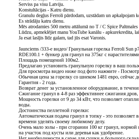
Serviss pa visu Latviju.
Konstultācijas - Katru dienu.
Granulu degļus Ferroli pārdodam, uzstādam un apkalpojam 
Es strādāju katru dienu.
Mēs atrodamies 500 metru attālumā no T / C Spice Paltmales i
Lūdzu, apmeklējiet manu YouTube kanālu - apkurekredita, lai 
Ja esat lasījis līdz galam, tad jūs esat Varonis.
Jaunciems /333-е видео/ Гранульная горелка Ferroli Sun
RDE100.1 + бункер для гранул на 375кг с нарастителями
Площадь помещений 100м2.
Предлагаю установить гранульную горелку в ваш поль
Для просмотра видео ниже под фото нажмите - Посмотр
Обычная цена за горелку со шнеком 1481 евро, сейчас до
Гарантия - 2 года.
Возврат денег за установленное оборудование, в течени
Сжигание гранул в 4-8 раз эффективнее сжигания дров, 
Мощность горелки от 9 до 34 кВт, что позволяет отапл
воды.
Достоинства пеллетной горелки:
Автоматическая подача гранул в топку - это позволяет 
времени уделять своему любимому делу.
Очень мало золы - при сгорании 100 кг гранул, нормой 
на участок под кусты или деревья как удобрение.
Нет необходимости в сарае для сушки и большого склада