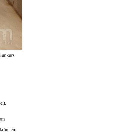
 Bunkurs
ei).
jam
m krūmiem