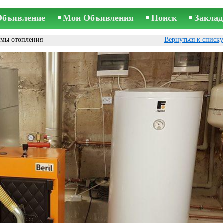
Объявление
Мои Объявления
Поиск
Заклад
емы отопления
Вернуться к списк