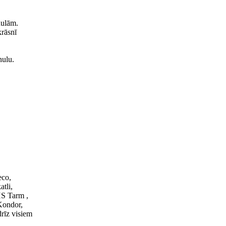
nulām.
krāsnī
nulu.
eco,
tli,
HS Tarm ,
Kondor,
rīz visiem