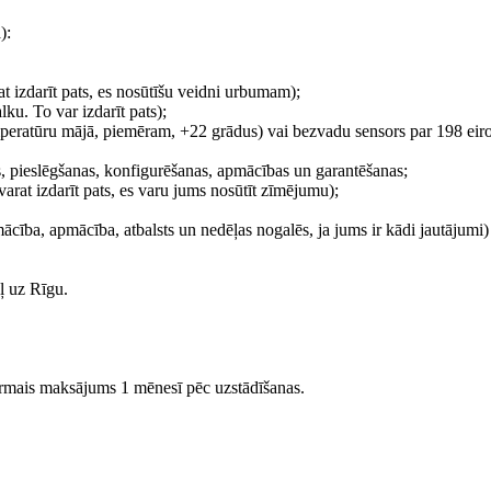
):
t izdarīt pats, es nosūtīšu veidni urbumam);
ku. To var izdarīt pats);
peratūru mājā, piemēram, +22 grādus) vai bezvadu sensors par 198 eiro
, pieslēgšanas, konfigurēšanas, apmācības un garantēšanas;
at izdarīt pats, es varu jums nosūtīt zīmējumu);
ība, apmācība, atbalsts un nedēļas nogalēs, ja jums ir kādi jautājumi) 
ļ uz Rīgu.
irmais maksājums 1 mēnesī pēc uzstādīšanas.