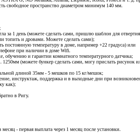
есть свободное пространство диаметром минимум 140 мм.
;
ла за 1 день (можете сделать сами, пришлю шаблон для отвертия
и топить и дровами. Можете сделать сами);
ь постоянную температуру в доме, например +22 градуса) или
лефоне при наличии в доме Wifi.
е, обучению и гарантии комнатного температурного датчика;
в. 1250мм (можете бункер сделать сами, могу прислать рисунок ил
льной длиной 35мм - 5 мешков по 15 кг/мешок;
учение, инструктаж, поддержка и в выходные дни при возникнове
у как);
ратно в Ригу.
в месяц - первая выплата через 1 месяц после установки.