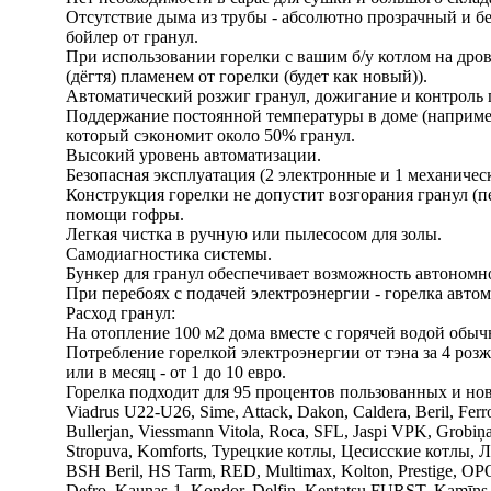
Отсутствие дыма из трубы - абсолютно прозрачный и бе
бойлер от гранул.
При использовании горелки с вашим б/у котлом на дрова
(дёгтя) пламенем от горелки (будет как новый)).
Автоматический розжиг гранул, дожигание и контроль 
Поддержание постоянной температуры в доме (например
который сэкономит около 50% гранул.
Высокий уровень автоматизации.
Безопасная эксплуатация (2 электронные и 1 механичес
Конструкция горелки не допустит возгорания гранул (пе
помощи гофры.
Легкая чистка в ручную или пылесосом для золы.
Самодиагностика системы.
Бункер для гранул обеспечивает возможность автономно
При перебоях с подачей электроэнергии - горелка авто
Расход гранул:
На отопление 100 м2 дома вместе с горячей водой обычн
Потребление горелкой электроэнергии от тэна за 4 розж
или в месяц - от 1 до 10 евро.
Горелка подходит для 95 процентов пользованных и но
Viadrus U22-U26, Sime, Attack, Dakon, Caldera, Beril, Ferro
Bullerjan, Viessmann Vitola, Roca, SFL, Jaspi VPK, Grobi
Stropuva, Komforts, Турецкие котлы, Цесисские котлы, 
BSH Beril, HS Tarm, RED, Multimax, Kolton, Prestige, OPO
Defro, Kaunas-1, Kondor, Delfin, Kentatsu FURST, Kamīns,