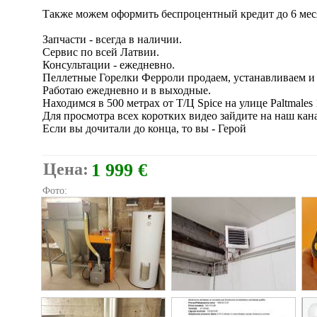
Также можем оформить беспроцентный кредит до 6 мес
Запчасти - всегда в наличии.
Сервис по всей Латвии.
Консультации - ежедневно.
Пеллетные Горелки Ферроли продаем, устанавливаем и 
Работаю ежедневно и в выходные.
Находимся в 500 метрах от Т/Ц Spice на улице Paltmales 
Для просмотра всех коротких видео зайдите на наш канал
Если вы дочитали до конца, то вы - Герой
Цена:
1 999 €
Фото: