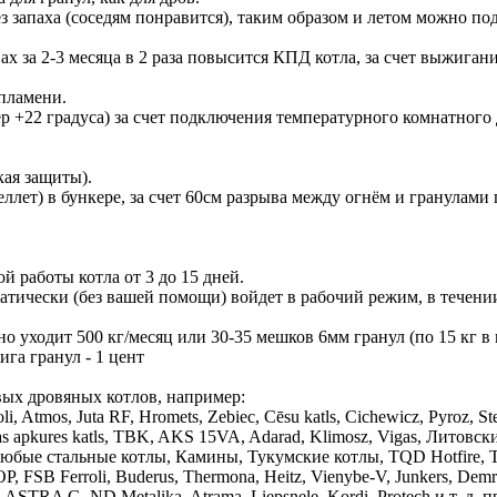
з запаха (соседям понравится), таким образом и летом можно по
х за 2-3 месяца в 2 раза повысится КПД котла, за счет выжигани
пламени.
 +22 градуса) за счет подключения температурного комнатного 
кая защиты).
ллет) в бункере, за счет 60см разрыва между огнём и гранулами
й работы котла от 3 до 15 дней.
матически (без вашей помощи) войдет в рабочий режим, в течени
о уходит 500 кг/месяц или 30-35 мешков 6мм гранул (по 15 кг в
ига гранул - 1 цент
вых дровяных котлов, например:
li, Atmos, Juta RF, Hromets, Zebiec, Cēsu katls, Cichewicz, Pyroz, St
ņas apkures katls, TBK, AKS 15VA, Adarad, Klimosz, Vigas, Литовск
Любые стальные котлы, Камины, Тукумские котлы, TQD Hotfire, T
P, FSB Ferroli, Buderus, Thermona, Heitz, Vienybe-V, Junkers, De
 ASTRA G, ND Metalika, Atrama, Liepsnele, Kordi, Protech и т. д. 