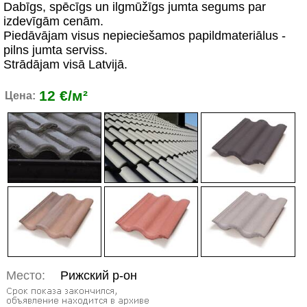
Dabīgs, spēcīgs un ilgmūžīgs jumta segums par
izdevīgām cenām.
Piedāvājam visus nepieciešamos papildmateriālus -
pilns jumta serviss.
Strādājam visā Latvijā.
12 €/м²
Цена:
Место:
Рижский р-он