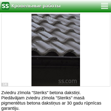
Кровельные работы
1/6
Zviedru zīmola "Steriks" betona dakstiņi.
Piedāvājam zviedru zīmola "Steriks" masā
pigmentētus betona dakstiņus ar 30 gadu rūpnīcas
garantiju.