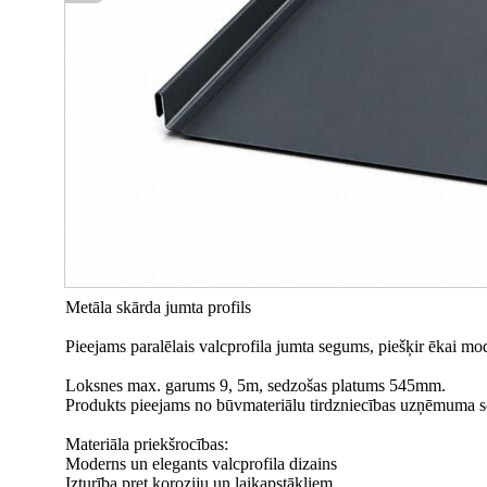
Metāla skārda jumta profils
Pieejams paralēlais valcprofila jumta segums, piešķir ēkai mode
Loksnes max. garums 9, 5m, sedzošas platums 545mm.
Produkts pieejams no būvmateriālu tirdzniecības uzņēmuma s
Materiāla priekšrocības:
Moderns un elegants valcprofila dizains
Izturība pret koroziju un laikapstākļiem