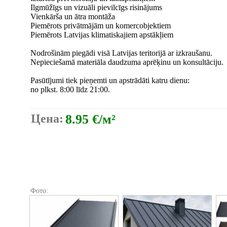
Ilgmūžīgs un vizuāli pievilcīgs risinājums
Vienkārša un ātra montāža
Piemērots privātmājām un komercobjektiem
Piemērots Latvijas klimatiskajiem apstākļiem
Nodrošinām piegādi visā Latvijas teritorijā ar izkraušanu.
Nepieciešamā materiāla daudzuma aprēķinu un konsultāciju.
Pasūtījumi tiek pieņemti un apstrādāti katru dienu:
no plkst. 8:00 līdz 21:00.
Цена:
8.95 €/м²
Фото: