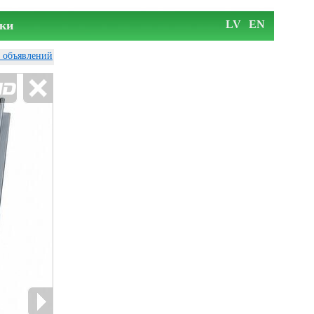
ки
LV
EN
у объявлений