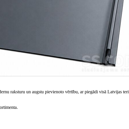
rnu raksturu un augstu pievienoto vērtību, ar piegādi visā Latvijas terit
ortimenta.