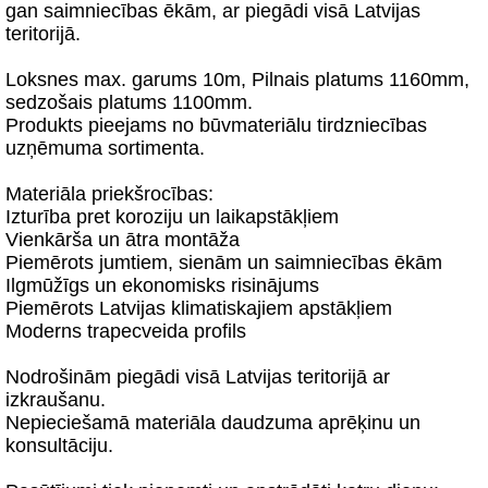
gan saimniecības ēkām, ar piegādi visā Latvijas
teritorijā.
Loksnes max. garums 10m, Pilnais platums 1160mm,
sedzošais platums 1100mm.
Produkts pieejams no būvmateriālu tirdzniecības
uzņēmuma sortimenta.
Materiāla priekšrocības:
Izturība pret koroziju un laikapstākļiem
Vienkārša un ātra montāža
Piemērots jumtiem, sienām un saimniecības ēkām
Ilgmūžīgs un ekonomisks risinājums
Piemērots Latvijas klimatiskajiem apstākļiem
Moderns trapecveida profils
Nodrošinām piegādi visā Latvijas teritorijā ar
izkraušanu.
Nepieciešamā materiāla daudzuma aprēķinu un
konsultāciju.