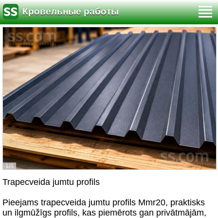
Кровельные работы
1/4
Trapecveida jumtu profils
Pieejams trapecveida jumtu profils Mmr20, praktisks
un ilgmūžīgs profils, kas piemērots gan privātmājām,