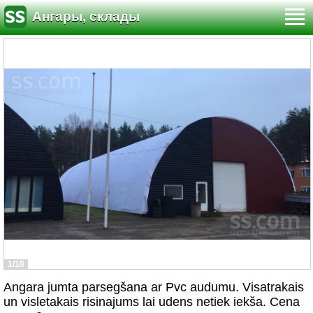
Ангары, склады
1/10
Angara jumta parsegšana ar Pvc audumu. Visatrakais
un visletakais risinajums lai udens netiek iekša. Cena