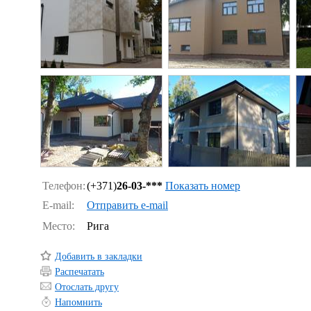
Телефон:
(+371)
26-03-***
Показать номер
E-mail:
Отправить e-mail
Место:
Рига
Добавить в закладки
Распечатать
Отослать другу
Напомнить