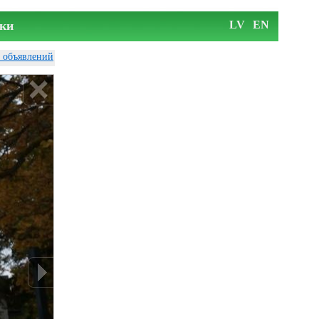
ки
LV
EN
у объявлений