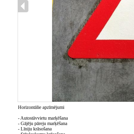
Horizontālie apzīmējumi
- Autostāvvietu marķēšana
- Gājēju pāreju marķēšana
- Līniju krāsošana