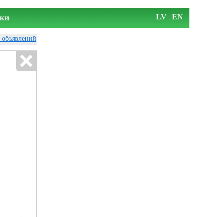
ки
LV
EN
у объявлений