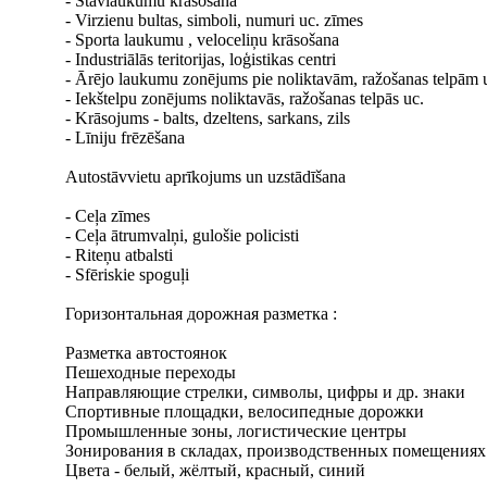
- Stāvlaukumu krāsošana
- Virzienu bultas, simboli, numuri uc. zīmes
- Sporta laukumu , veloceliņu krāsošana
- Industriālās teritorijas, loģistikas centri
- Ārējo laukumu zonējums pie noliktavām, ražošanas telpām 
- Iekštelpu zonējums noliktavās, ražošanas telpās uc.
- Krāsojums - balts, dzeltens, sarkans, zils
- Līniju frēzēšana
Autostāvvietu aprīkojums un uzstādīšana
- Ceļa zīmes
- Ceļa ātrumvalņi, gulošie policisti
- Riteņu atbalsti
- Sfēriskie spoguļi
Горизонтальная дорожная разметка :
Pазметка aвтостоянoк
Пешеходные переходы
Направляющие стрелки, символы, цифры и др. знаки
Спортивные площадки, велосипедные дорожки
Промышленные зоны, логистические центры
Зонирования в складах, производственных помещениях 
Цвета - белый, жёлтый, красный, синий