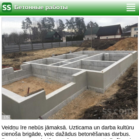
Бетонные работы
1/5
Veidņu īre nebūs jāmaksā. Uzticama un darba kultūru
cienoša brigāde, veic dažādus betonēšanas darbus.