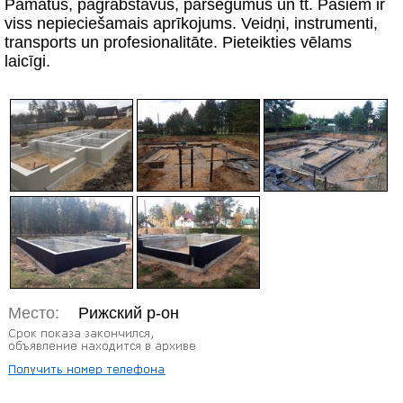
Pamatus, pagrabstāvus, pārsegumus un tt. Pašiem ir
viss nepieciešamais aprīkojums. Veidņi, instrumenti,
transports un profesionalitāte. Pieteikties vēlams
laicīgi.
Место:
Рижский р-он