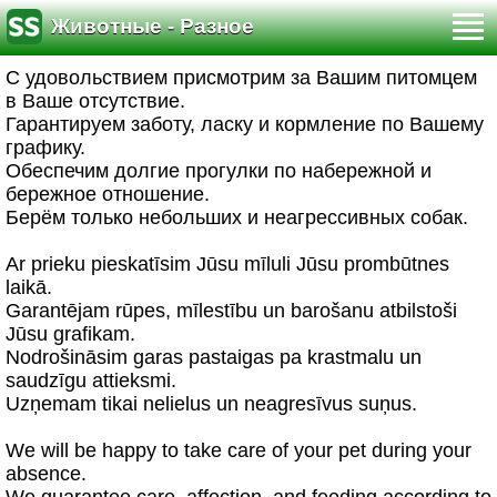
Животные - Разное
С удовольствием присмотрим за Вашим питомцем
в Ваше отсутствие.
Гарантируем заботу, ласку и кормление по Вашему
графику.
Обеспечим долгие прогулки по набережной и
бережное отношение.
Берём только небольших и неагрессивных собак.
Ar prieku pieskatīsim Jūsu mīluli Jūsu prombūtnes
laikā.
Garantējam rūpes, mīlestību un barošanu atbilstoši
Jūsu grafikam.
Nodrošināsim garas pastaigas pa krastmalu un
saudzīgu attieksmi.
Uzņemam tikai nelielus un neagresīvus suņus.
We will be happy to take care of your pet during your
absence.