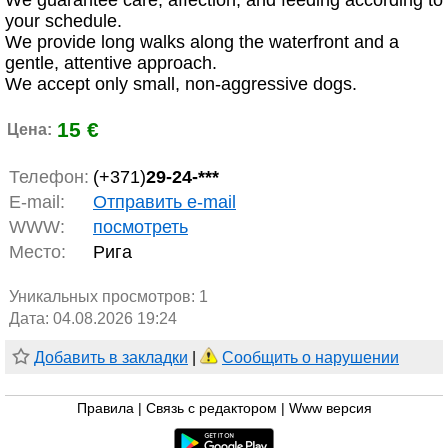
We guarantee care, affection, and feeding according to
your schedule.
We provide long walks along the waterfront and a
gentle, attentive approach.
We accept only small, non-aggressive dogs.
15 €
Цена:
Телефон:
(+371)
29-24-***
E-mail:
Отправить e-mail
WWW:
посмотреть
Место:
Рига
Уникальных просмотров:
1
Дата: 04.08.2026 19:24
Добавить в закладки
|
Сообщить о нарушении
Правила
|
Связь с редактором
|
Www версия