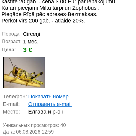
kastītē 20 gab. - cena 3.00 Eur par iepakojumu.
Kā arī pieejami Miltu tārpi un Zophobus .
Piegāde Rīgā pēc adreses-Bezmaksas.
Pērkot virs 200 gab. - atlaide 20%.
Circeņi
Порода:
1 мес.
Возраст:
3 €
Цена:
Телефон:
Показать номер
E-mail:
Отправить e-mail
Место:
Елгава и р-он
Уникальных просмотров:
40
Дата: 06.08.2026 12:59