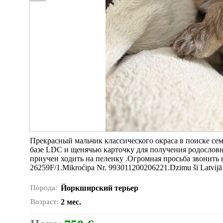
Прекрасный мальчик классического окраса в поиске сем
базе LDC и щенячью карточку для получения родословн
приучен ходить на пеленку .Огромная просьба звонить н
26259F/1.Mikroćipa Nr. 993011200206221.Dzimu ši Latvijā
Порода:
Йоркширский терьер
Возраст:
2 мес.