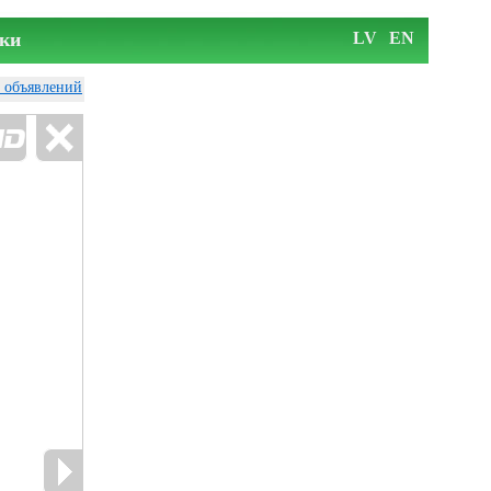
ки
LV
EN
у объявлений