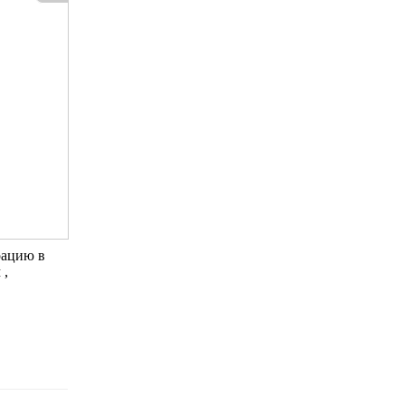
рацию в
 ,