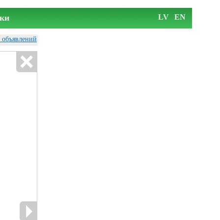
ки
LV
EN
у объявлений