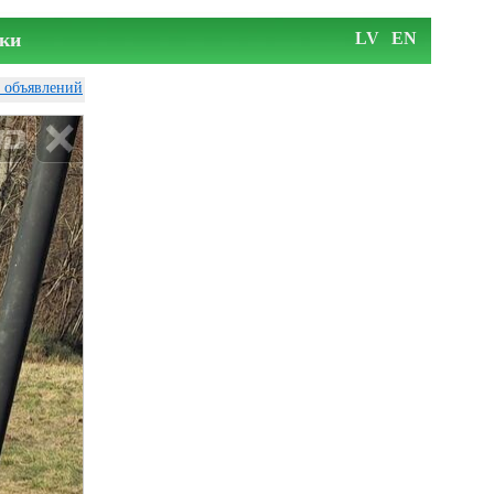
ки
LV
EN
у объявлений