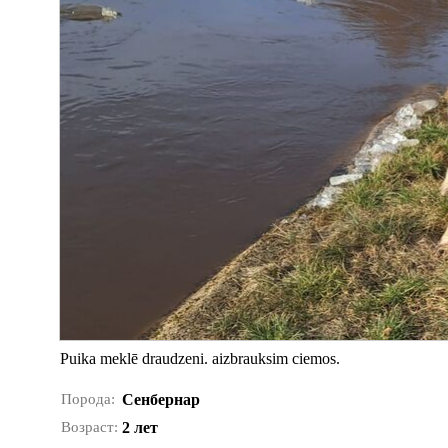
Puika meklē draudzeni. aizbrauksim ciemos.
Порода:
Сенбернар
Возраст:
2 лет