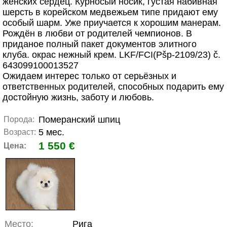
женских сердец. Курносый носик, густая набивная
шерсть в корейском медвежьем типе придают ему
особый шарм. Уже приучается к хорошим манерам.
Рождён в любви от родителей чемпионов. В
приданое полный пакет документов элитного
клуба. окрас нежный крем. LKF/FCI(Pšp-2109/23) č.
643099100013527
Ожидаем интерес только от серьёзных и
ответственных родителей, способных подарить ему
достойную жизнь, заботу и любовь.
Померанский шпиц
Порода:
5 мес.
Возраст:
1 550 €
Цена:
Место:
Рига