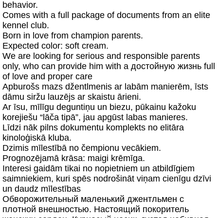
behavior.
Comes with a full package of documents from an elite
kennel club.
Born in love from champion parents.
Expected color: soft cream.
We are looking for serious and responsible parents
only, who can provide him with a достойную жизнь full
of love and proper care
Apburošs mazs džentlmenis ar labām manierēm, īsts
dāmu siržu lauzējs ar skaistu ārieni.
Ar īsu, mīlīgu deguntiņu un biezu, pūkainu kažoku
korejiešu “lāča tipā”, jau apgūst labas manieres.
Līdzi nāk pilns dokumentu komplekts no elitāra
kinoloģiskā kluba.
Dzimis mīlestībā no čempionu vecākiem.
Prognozējamā krāsa: maigi krēmīga.
Interesi gaidām tikai no nopietniem un atbildīgiem
saimniekiem, kuri spēs nodrošināt viņam cienīgu dzīvi
un daudz mīlestības
Обворожительный маленький джентльмен с
плотной внешностью. Настоящий покоритель