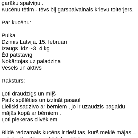
garāku spalviņu .
Kucēnu tētim - tēvs bij garspalvainais krievu toiterjers.
Par kucēnu:
Puika
Dzimis Latvijā, 15. februārī
Izaugs līdz ~3–4 kg
Ēd patstāvīgi
Nokārtojas uz paladziņa
Vesels un aktīvs
Raksturs:
Ļoti draudzīgs un mīļš
Patīk spēlēties un izzināt pasauli
Lieliski sadzīvo ar bērniem , jo ir uzaudzis pagaidu
mājās kopā ar bērniem .
Ļoti pieķeras cilvēkiem
Bildē redzamais kucēns ir tieši tas, kurš meklē mājas –