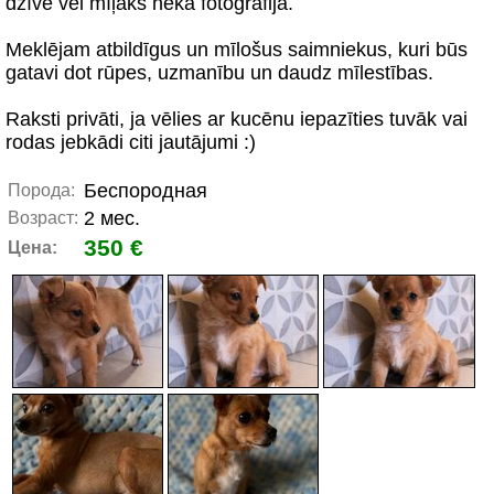
dzīvē vēl mīļāks nekā fotogrāfijā.
Meklējam atbildīgus un mīlošus saimniekus, kuri būs
gatavi dot rūpes, uzmanību un daudz mīlestības.
Raksti privāti, ja vēlies ar kucēnu iepazīties tuvāk vai
rodas jebkādi citi jautājumi :)
Беспородная
Порода:
2 мес.
Возраст:
350 €
Цена: