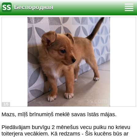
Беспородная
1/5
Mazs, mīļš brīnumiņš meklē savas īstās mājas.
Piedāvājam burvīgu 2 mēnešus vecu puiku no krievu
toiterjera vecākiem. Kā redzams - Šis kucēns būs ar