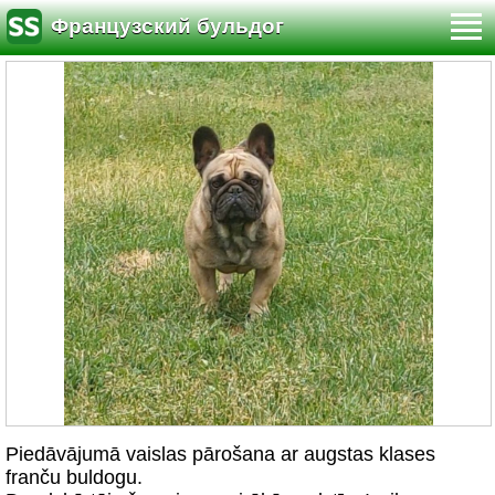
Французский бульдог
Piedāvājumā vaislas pārošana ar augstas klases
franču buldogu.