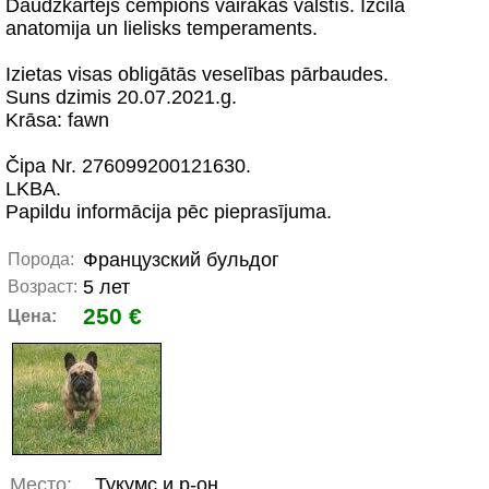
Daudzkārtējs čempions vairākās valstīs. Izcila
anatomija un lielisks temperaments.
Izietas visas obligātās veselības pārbaudes.
Suns dzimis 20.07.2021.g.
Krāsa: fawn
Čipa Nr. 276099200121630.
LKBA.
Papildu informācija pēc pieprasījuma.
Французский бульдог
Порода:
5 лет
Возраст:
250 €
Цена:
Место:
Тукумс и р-он