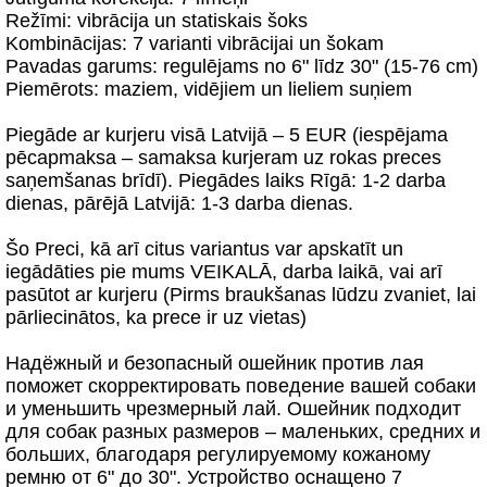
Režīmi: vibrācija un statiskais šoks
Kombinācijas: 7 varianti vibrācijai un šokam
Pavadas garums: regulējams no 6" līdz 30" (15-76 cm)
Piemērots: maziem, vidējiem un lieliem suņiem
Piegāde ar kurjeru visā Latvijā – 5 EUR (iespējama
pēcapmaksa – samaksa kurjeram uz rokas preces
saņemšanas brīdī). Piegādes laiks Rīgā: 1-2 darba
dienas, pārējā Latvijā: 1-3 darba dienas.
Šo Preci, kā arī citus variantus var apskatīt un
iegādāties pie mums VEIKALĀ, darba laikā, vai arī
pasūtot ar kurjeru (Pirms braukšanas lūdzu zvaniet, lai
pārliecinātos, ka prece ir uz vietas)
Надёжный и безопасный ошейник против лая
поможет скорректировать поведение вашей собаки
и уменьшить чрезмерный лай. Ошейник подходит
для собак разных размеров – маленьких, средних и
больших, благодаря регулируемому кожаному
ремню от 6" до 30". Устройство оснащено 7