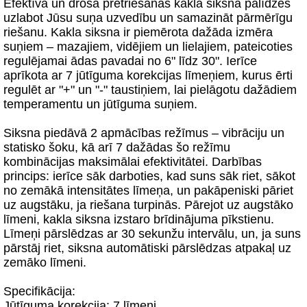
Efektīva un droša pretriešanas kakla siksna palīdzēs
uzlabot Jūsu suņa uzvedību un samazināt pārmērīgu
riešanu. Kakla siksna ir piemērota dažāda izmēra
suņiem – mazajiem, vidējiem un lielajiem, pateicoties
regulējamai ādas pavadai no 6" līdz 30". Ierīce
aprīkota ar 7 jūtīguma korekcijas līmeņiem, kurus ērti
regulēt ar "+" un "-" taustiņiem, lai pielāgotu dažādiem
temperamentu un jūtīguma suņiem.
Siksna piedāvā 2 apmācības režīmus – vibrāciju un
statisko šoku, kā arī 7 dažādas šo režīmu
kombinācijas maksimālai efektivitātei. Darbības
princips: ierīce sāk darboties, kad suns sāk riet, sākot
no zemākā intensitātes līmeņa, un pakāpeniski pāriet
uz augstāku, ja riešana turpinās. Pārejot uz augstāko
līmeni, kakla siksna izstaro brīdinājuma pīkstienu.
Līmeņi pārslēdzas ar 30 sekunžu intervālu, un, ja suns
pārstāj riet, siksna automātiski pārslēdzas atpakaļ uz
zemāko līmeni.
Specifikācija:
Jūtīguma korekcija: 7 līmeņi