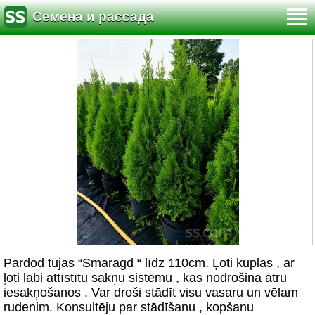
Семена и рассада
Pārdod tūjas “Smaragd “ līdz 110cm. Ļoti kuplas , ar
ļoti labi attīstītu sakņu sistēmu , kas nodrošina ātru
iesakņošanos . Var droši stādīt visu vasaru un vēlam
rudenim. Konsultēju par stādīšanu , kopšanu