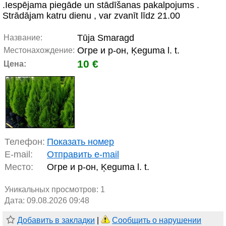
.Iespējama piegāde un stādīšanas pakalpojums .
Strādājam katru dienu , var zvanīt līdz 21.00
Tūja Smaragd
Название:
Огре и р-он, Ķeguma l. t.
Местонахождение:
10 €
Цена:
Телефон:
Показать номер
E-mail:
Отправить e-mail
Место:
Огре и р-он, Ķeguma l. t.
Уникальных просмотров:
1
Дата: 09.08.2026 09:48
Добавить в закладки
|
Сообщить о нарушении