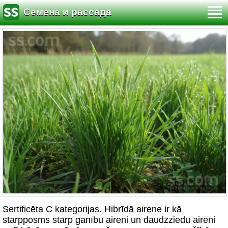
Семена и рассада
Sertificēta C kategorijas. Hibrīdā airene ir kā
starpposms starp ganību aireni un daudzziedu aireni