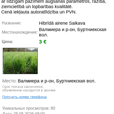
ar līdzīgām pazīmēm augšanas parametros, ražībā,
ziemcietībā un lopbarības kvalitātē.
Cenā iekļauta autoratlīdzība un PVN.
Hibrīdā airene Saikava
Название:
Валмиера и р-он, Буртниекская
Местонахождение:
вол.
3 €
Цена:
Место:
Валмиера и р-он, Буртниекская вол.
Уникальных просмотров:
80
Дата: 25.05.2026 08:00