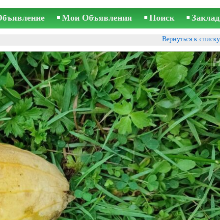
Объявление
Мои Объявления
Поиск
Заклад
Вернуться к списк