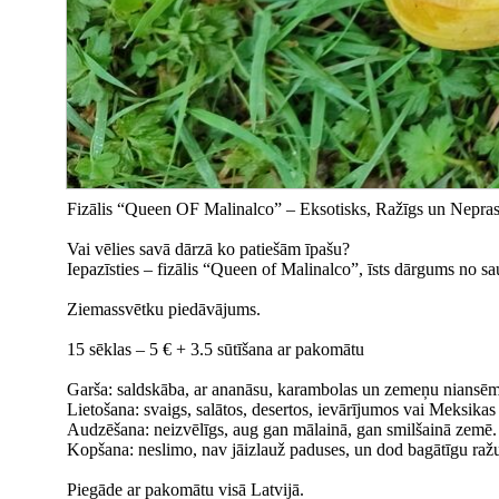
Fizālis “Queen OF Malinalco” – Eksotisks, Ražīgs un Nepras
Vai vēlies savā dārzā ko patiešām īpašu?
Iepazīsties – fizālis “Queen of Malinalco”, īsts dārgums no s
Ziemassvētku piedāvājums.
15 sēklas – 5 € + 3.5 sūtīšana ar pakomātu
Garša: saldskāba, ar ananāsu, karambolas un zemeņu niansēm 
Lietošana: svaigs, salātos, desertos, ievārījumos vai Meksikas 
Audzēšana: neizvēlīgs, aug gan mālainā, gan smilšainā zemē. L
Kopšana: neslimo, nav jāizlauž paduses, un dod bagātīgu raž
Piegāde ar pakomātu visā Latvijā.