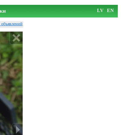
ки
LV
EN
у объявлений