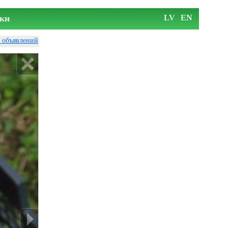
ки
LV
EN
у объявлений