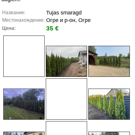
Tujas smaragd
Название:
Огре и р-он, Огре
Местонахождение:
35 €
Цена: