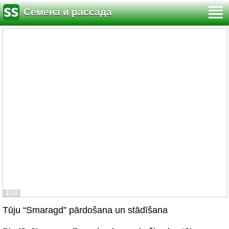
Семена и рассада
1/10
Tūju “Smaragd” pārdošana un stādīšana