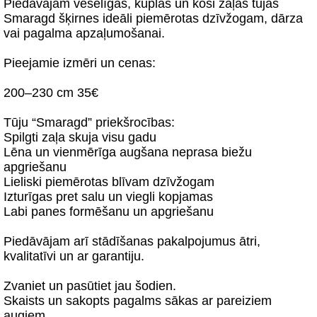
Piedāvājam veselīgas, kuplas un koši zaļas tūjas
Smaragd šķirnes ideāli piemērotas dzīvžogam, dārza
vai pagalma apzaļumošanai.
Pieejamie izmēri un cenas:
200–230 cm 35€
Tūju “Smaragd” priekšrocības:
Spilgti zaļa skuja visu gadu
Lēna un vienmērīga augšana neprasa biežu
apgriešanu
Lieliski piemērotas blīvam dzīvžogam
Izturīgas pret salu un viegli kopjamas
Labi panes formēšanu un apgriešanu
Piedāvājam arī stādīšanas pakalpojumus ātri,
kvalitatīvi un ar garantiju.
Zvaniet un pasūtiet jau šodien.
Skaists un sakopts pagalms sākas ar pareiziem
augiem.