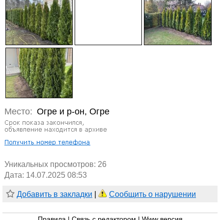
Место:
Огре и р-он, Огре
Уникальных просмотров:
26
Дата: 14.07.2025 08:53
Добавить в закладки
|
Сообщить о нарушении
Правила
|
Связь с редактором
|
Www версия