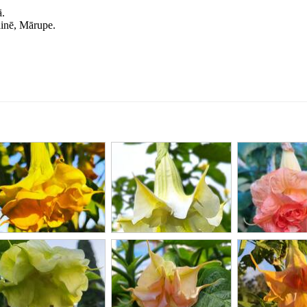
ā.
ainē, Mārupe.