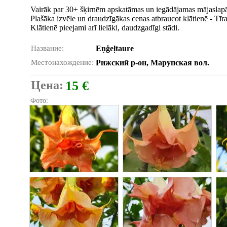
Vairāk par 30+ šķirnēm apskatāmas un iegādājamas mājaslap
Plašāka izvēle un draudzīgākas cenas atbraucot klātienē - Tīr
Klātienē pieejami arī lielāki, daudzgadīgi stādi.
Название:
Eņģeļtaure
Местонахождение:
Рижский р-он, Марупская вол.
Цена:
15 €
Фото: