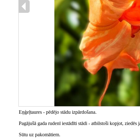
Eņģeļtaures - pēdējo stādu izpārdošana.
Pagājušā gada rudenī iestādīti stādi - atbilstoši kopjot, ziedēs 
Sūtu uz pakomātiem.