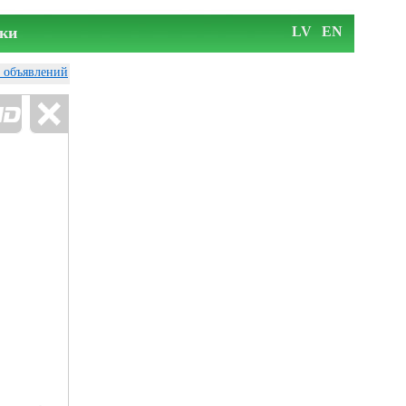
ки
LV
EN
у объявлений