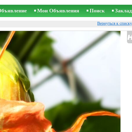
Объявление
Мои Объявления
Поиск
Заклад
Вернуться к списк