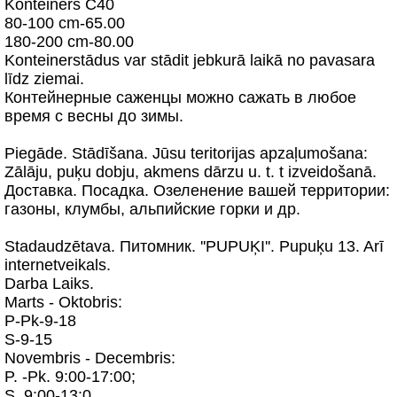
Konteiners C40
80-100 cm-65.00
180-200 cm-80.00
Konteinerstādus var stādit jebkurā laikā no pavasara
līdz ziemai.
Контейнерные саженцы можно сажать в любое
время с весны до зимы.
Piegāde. Stādīšana. Jūsu teritorijas apzaļumošana:
Zālāju, puķu dobju, akmens dārzu u. t. t izveidošanā.
Доставка. Посадка. Озеленение вашей территории:
газоны, клумбы, альпийские горки и др.
Stadaudzētava. Питомник. ''PUPUĶI''. Pupuķu 13. Arī
internetveikals.
Darba Laiks.
Marts - Oktobris:
P-Pk-9-18
S-9-15
Novembris - Decembris:
P. -Pk. 9:00-17:00;
S. 9:00-13:0