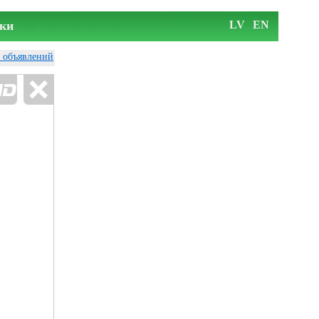
ки
LV
EN
у объявлений