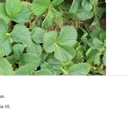
as.
pa 10.