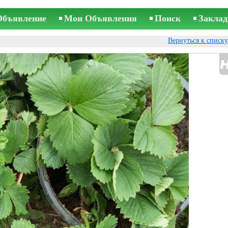
Объявление
Мои Объявления
Поиск
Заклад
Вернуться к списк