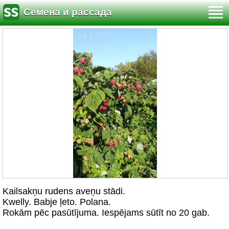
Семена и рассада
Kailsakņu rudens aveņu stādi.
Kwelly. Babje ļeto. Polana.
Rokām pēc pasūtījuma. Iespējams sūtīt no 20 gab.