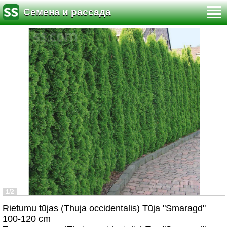
Семена и рассада
1/2
Rietumu tūjas (Thuja occidentalis) Tūja "Smaragd"
100-120 cm