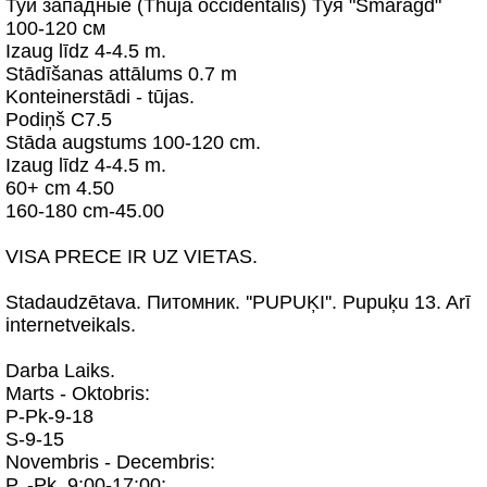
Туи западные (Thuja occidentalis) Туя "Smaragd"
100-120 см
Izaug līdz 4-4.5 m.
Stādīšanas attālums 0.7 m
Konteinerstādi - tūjas.
Podiņš C7.5
Stāda augstums 100-120 cm.
Izaug līdz 4-4.5 m.
60+ cm 4.50
160-180 cm-45.00
VISA PRECE IR UZ VIETAS.
Stadaudzētava. Питомник. ''PUPUĶI''. Pupuķu 13. Arī
internetveikals.
Darba Laiks.
Marts - Oktobris:
P-Pk-9-18
S-9-15
Novembris - Decembris:
P. -Pk. 9:00-17:00;