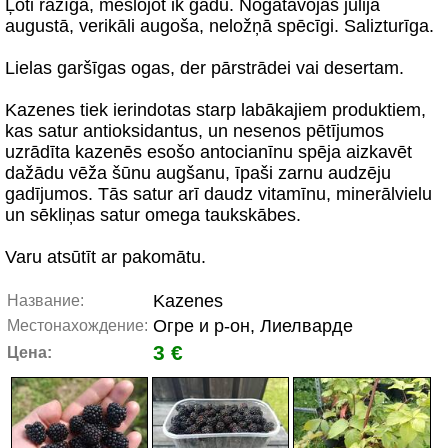
Ļoti ražīga, mēslojot ik gadu. Nogatavojās jūlijā
augustā, verikāli augoša, neložņā spēcīgi. Salizturīga.
Lielas garšīgas ogas, der pārstrādei vai desertam.
Kazenes tiek ierindotas starp labākajiem produktiem,
kas satur antioksidantus, un nesenos pētījumos
uzrādīta kazenēs esošo antocianīnu spēja aizkavēt
dažādu vēža šūnu augšanu, īpaši zarnu audzēju
gadījumos. Tās satur arī daudz vitamīnu, minerālvielu
un sēkliņas satur omega taukskābes.
Varu atsūtīt ar pakomātu.
Kazenes
Название:
Огре и р-он, Лиелварде
Местонахождение:
3 €
Цена: