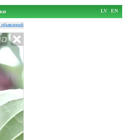
ки
LV
EN
у объявлений