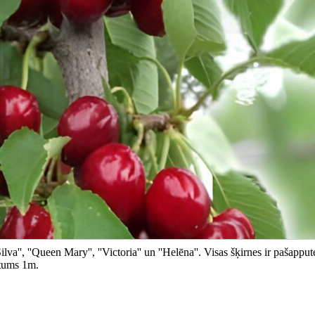
a'', ''Queen Mary'', ''Victoria'' un ''Helēna''. Visas šķirnes ir pašappute
atums 1m.