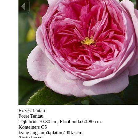
Rozes Tantau
Pозы Tantau
Tējhibrīdi 70-80 cm, Floribunda 60-80 cm.
Konteiners C5
Izaug augstumā/platumā līdz: cm