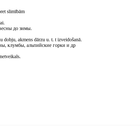
pret slimībām
ai.
весны до зимы.
u dobju, akmens dārzu u. t. t izveidošanā.
ны, клумбы, альпийские горки и др
etveikals.