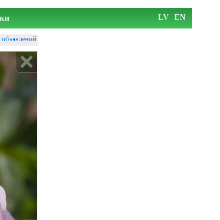
ки
LV
EN
у объявлений