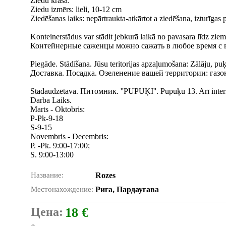
Ziedu krāsa:
Ziedu izmērs: lieli, 10-12 cm
Ziedēšanas laiks: nepārtraukta-atkārtot a ziedēšana, izturīgas 
Konteinerstādus var stādit jebkurā laikā no pavasara līdz ziem
Контейнерные саженцы можно сажать в любое время с 
Piegāde. Stādīšana. Jūsu teritorijas apzaļumošana: Zālāju, puķ
Доставка. Посадка. Озеленение вашей территории: газо
Stadaudzētava. Питомник. ''PUPUĶI''. Pupuķu 13. Arī intern
Darba Laiks.
Marts - Oktobris:
P-Pk-9-18
S-9-15
Novembris - Decembris:
P. -Pk. 9:00-17:00;
S. 9:00-13:00
Название:
Rozes
Местонахождение:
Рига, Пардаугава
Цена:
18 €