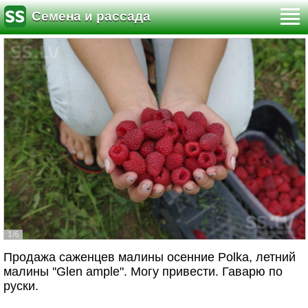
Семена и рассада
1/6
Продажа саженцев малины осенние Polka, летний
малины ''Glen ample". Могу привести. Гаварю по
руски.