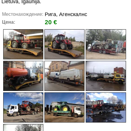
Lietuva, Igaunija.
Рига, Агенскалнс
Местонахождение:
20 €
Цена: