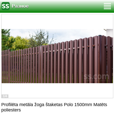
Разное
1/4
Profilēta metāla žoga štaketas Polo 1500mm Matēts
poliesters