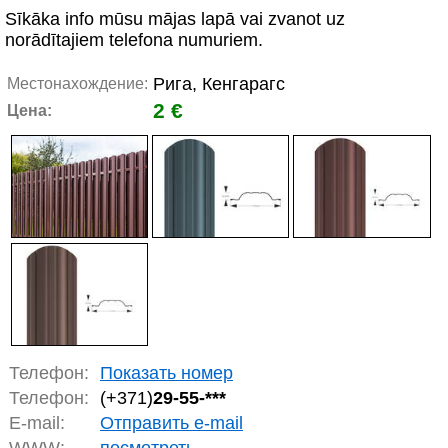
Sīkāka info mūsu mājas lapā vai zvanot uz
norādītajiem telefona numuriem.
Рига, Кенгарагс
Местонахождение:
2 €
Цена:
Телефон:
Показать номер
Телефон:
(+371)
29-55-***
E-mail:
Отправить e-mail