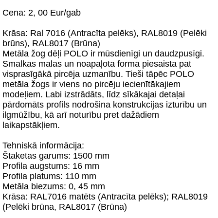
Cena: 2, 00 Eur/gab
Krāsa: Ral 7016 (Antracīta pelēks), RAL8019 (Pelēki
brūns), RAL8017 (Brūna)
Metāla žog dēļi POLO ir mūsdienīgi un daudzpusīgi.
Smalkas malas un noapaļota forma piesaista pat
visprasīgākā pircēja uzmanību. Tieši tāpēc POLO
metāla žogs ir viens no pircēju iecienītākajiem
modeļiem. Labi izstrādāts, līdz sīkākajai detaļai
pārdomāts profils nodrošina konstrukcijas izturību un
ilgmūžību, kā arī noturību pret dažādiem
laikapstākļiem.
Tehniskā informācija:
Štaketas garums: 1500 mm
Profila augstums: 16 mm
Profila platums: 110 mm
Metāla biezums: 0, 45 mm
Krāsa: RAL7016 matēts (Antracīta pelēks); RAL8019
(Pelēki brūna, RAL8017 (Brūna)