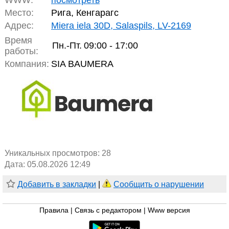
WWW:
посмотреть
Место:
Рига, Кенгарагс
Адрес:
Miera iela 30D, Salaspils, LV-2169
Время
Пн.-Пт.
09:00 - 17:00
работы:
Компания:
SIA BAUMERA
Уникальных просмотров:
28
Дата: 05.08.2026 12:49
Добавить в закладки
|
Сообщить о нарушении
Правила
|
Связь с редактором
|
Www версия