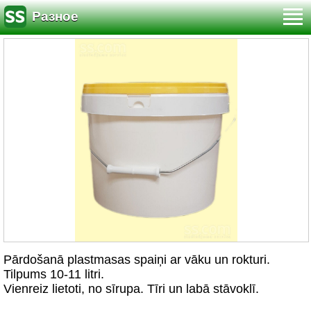
Разное
Pārdošanā plastmasas spaiņi ar vāku un rokturi.
Tilpums 10-11 litri.
Vienreiz lietoti, no sīrupa. Tīri un labā stāvoklī.