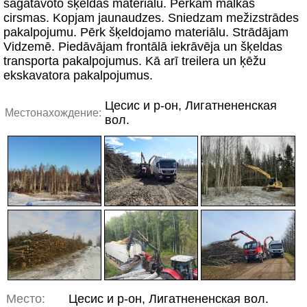
sagatavoto šķeldas materiālu. Pērkam malkas
cirsmas. Kopjam jaunaudzes. Sniedzam mežizstrādes
pakalpojumu. Pērk šķeldojamo materiālu. Strādājam
Vidzemē. Piedāvājam frontālā iekrāvēja un šķeldas
transporta pakalpojumus. Kā arī treilera un ķēžu
ekskavatora pakalpojumus.
Цесис и р-он, Лигатнененская
Местонахождение:
вол.
Место:
Цесис и р-он, Лигатнененская вол.