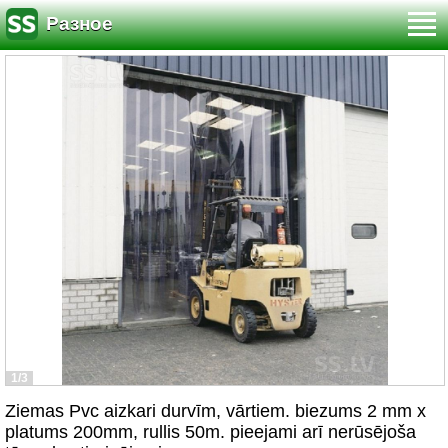
Разное
1/3
Ziemas Pvc aizkari durvīm, vārtiem. biezums 2 mm x
platums 200mm, rullis 50m. pieejami arī nerūsējoša