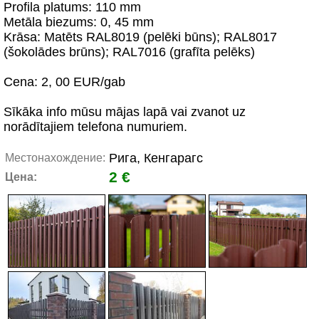
Profila platums: 110 mm
Metāla biezums: 0, 45 mm
Krāsa: Matēts RAL8019 (pelēki būns); RAL8017
(šokolādes brūns); RAL7016 (grafīta pelēks)
Cena: 2, 00 EUR/gab
Sīkāka info mūsu mājas lapā vai zvanot uz
norādītajiem telefona numuriem.
Рига, Кенгарагс
Местонахождение:
2 €
Цена: