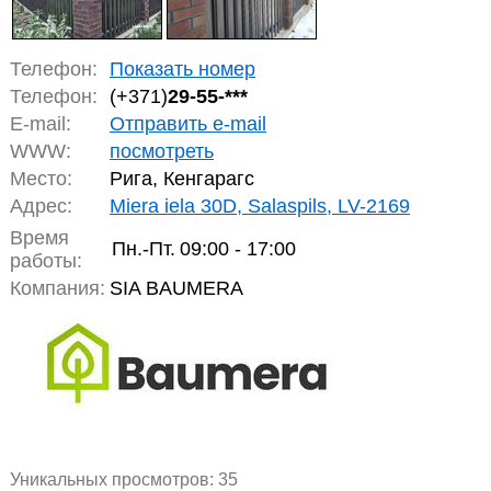
Телефон:
Показать номер
Телефон:
(+371)
29-55-***
E-mail:
Отправить e-mail
WWW:
посмотреть
Место:
Рига, Кенгарагс
Адрес:
Miera iela 30D, Salaspils, LV-2169
Время
Пн.-Пт.
09:00 - 17:00
работы:
Компания:
SIA BAUMERA
Уникальных просмотров:
35