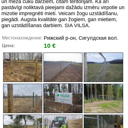
un meža cūku dārziem, citām teritorijām. Kā arī
pastāvīgi noliktavā pieejami dažādu izmēru virpotie un
mizotie impregnēti mieti. Veicam žogu uzstādīšanu,
piegādi. Augsta kvalitāte gan žogiem, gan mietiem,
gan uzstādīšanas darbiem. SIA VILSA.
Рижский р-он, Сигулдская вол.
Местонахождение:
10 €
Цена: