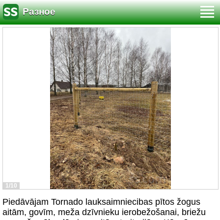
Разное
1/10
Piedāvājam Tornado lauksaimniecibas pītos žogus
aitām, govīm, meža dzīvnieku ierobežošanai, briežu