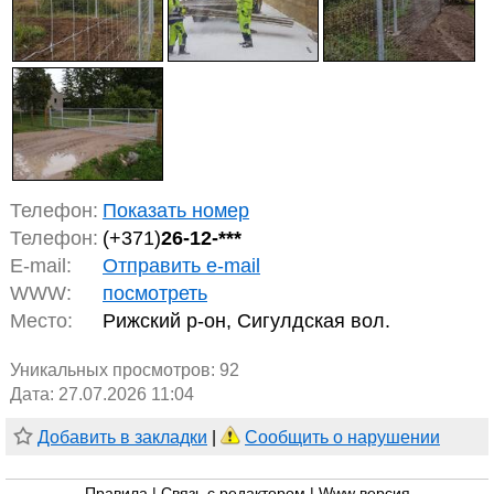
Телефон:
Показать номер
Телефон:
(+371)
26-12-***
E-mail:
Отправить e-mail
WWW:
посмотреть
Место:
Рижский р-он, Сигулдская вол.
Уникальных просмотров:
92
Дата: 27.07.2026 11:04
Добавить в закладки
|
Сообщить о нарушении
Правила
|
Связь с редактором
|
Www версия