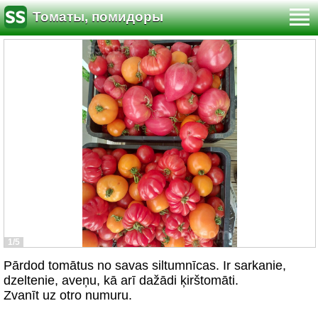
Томаты, помидоры
1/5
Pārdod tomātus no savas siltumnīcas. Ir sarkanie,
dzeltenie, aveņu, kā arī dažādi ķirštomāti.
Zvanīt uz otro numuru.