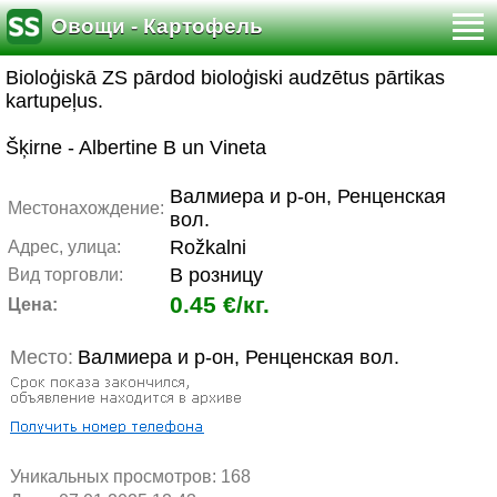
Овощи - Картофель
Bioloģiskā ZS pārdod bioloģiski audzētus pārtikas
kartupeļus.
Šķirne - Albertine B un Vineta
Валмиера и р-он, Ренценская
Местонахождение:
вол.
Rožkalni
Адрес, улица:
В розницу
Вид торговли:
0.45 €/кг.
Цена:
Место:
Валмиера и р-он, Ренценская вол.
Уникальных просмотров:
168