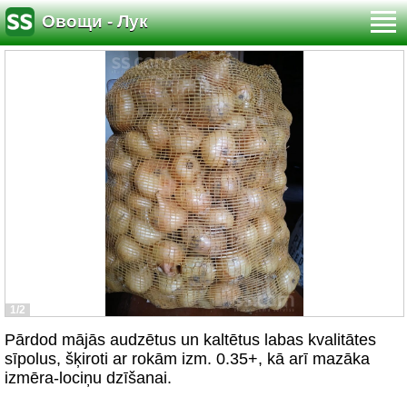
Овощи - Лук
1/2
Pārdod mājās audzētus un kaltētus labas kvalitātes
sīpolus, šķiroti ar rokām izm. 0.35+, kā arī mazāka
izmēra-lociņu dzīšanai.